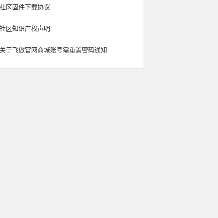
社区固件下载协议
社区知识产权声明
关于飞傲官网商城账号需重置密码通知