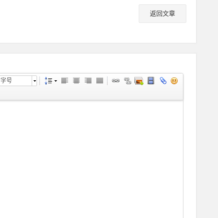
返回文章
字号