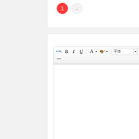
1
...
字体