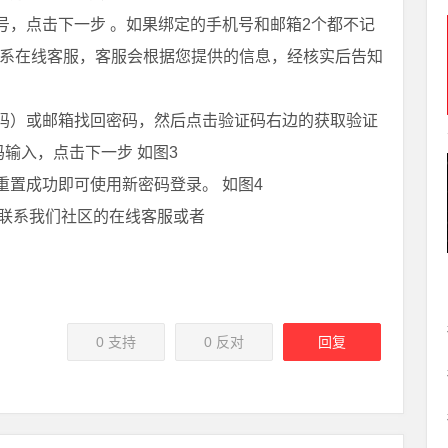
号，点击下一步 。如果绑定的手机号和邮箱
2
个都不记
联系在线客服，客服会根据您提供的信息，经核实后告知
码）或邮箱找回密码，然后点击验证码右边的获取验证
输入，点击下一步 如图3
重置成功即可使用新密码登录。 如图4
联系我们社区的在线客服或者
0 支持
0 反对
回复