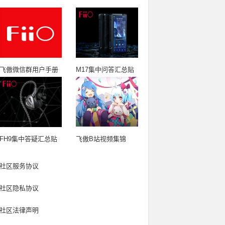
飞傲微信群用户手册
M17集中问答汇总贴
FH9集中答疑汇总贴
飞傲B站视频集锦
社区服务协议
社区隐私协议
社区法律声明