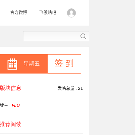
官方微博
飞傲贴吧
签 到
星期五
版块信息
发帖总量 : 21
版主 :
FiiO
推荐阅读